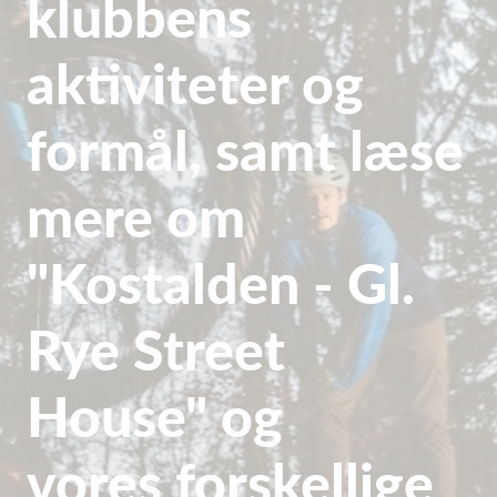
klubbens
aktiviteter og
formål,
samt læse
mere om
"Kostalden - Gl.
Rye Street
House" og
vores
forskellige